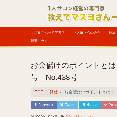
マスヨさんって何者？
マスヨさんに会う
解決
最新コラム
お金儲けのポイントとは
号 No.438号
TOP
発信
お金儲けのポイントとは？ 
Facebook
Twitter
Hatena
Pock
2022年4月24日
発信
,
経営について