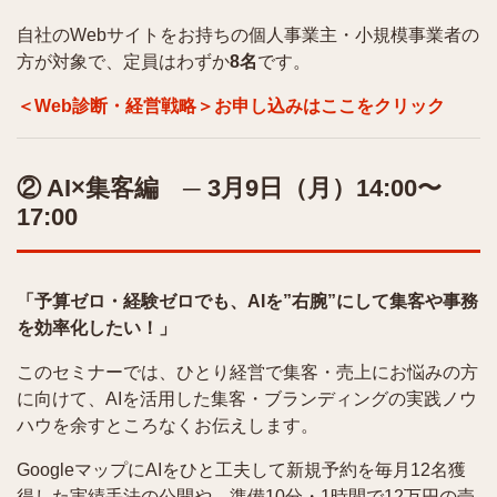
自社のWebサイトをお持ちの個人事業主・小規模事業者の
方が対象で、定員はわずか
8名
です。
＜Web診断・経営戦略＞お申し込みはここをクリック
② AI×集客編 ─ 3月9日（月）14:00〜
17:00
「予算ゼロ・経験ゼロでも、AIを”右腕”にして集客や事務
を効率化したい！」
このセミナーでは、ひとり経営で集客・売上にお悩みの方
に向けて、AIを活用した集客・ブランディングの実践ノウ
ハウを余すところなくお伝えします。
GoogleマップにAIをひと工夫して新規予約を毎月12名獲
得した実績手法の公開や、準備10分・1時間で12万円の売