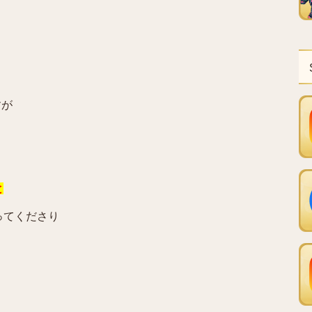
すが
と
ってくださり