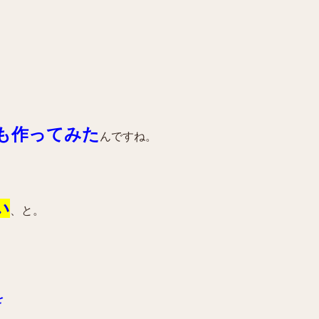
も作ってみた
んですね。
い
、と。
を