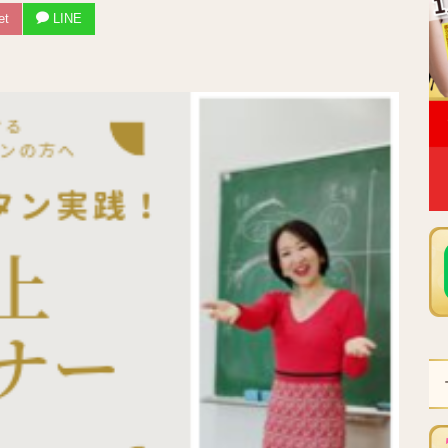
et
LINE