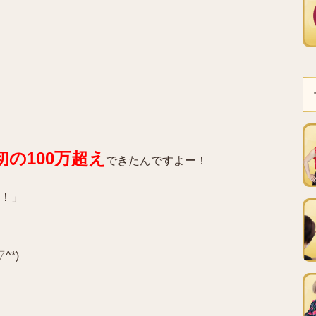
初の100万超え
できたんですよー！
！」
*)