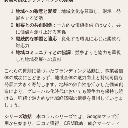
地域への敬意と愛着
：地域文化を尊重し、継承・発
展させる姿勢
顧客との共創関係
：一方的な価値提供ではなく、共
に価値を創り上げる関係
継続的な学習と適応
：変化する環境に応じた柔軟な
対応力
地域コミュニティとの協調
：競争よりも協力を重視
した地域発展への貢献
これらの原則に基づいたブランディング活動は、事業者個
体の成功にとどまらず、地域全体の魅力向上と持続可能な
発展に大きく寄与します。地域の独自性を活かした価値創
造により、グローバル化時代においても競争力を保持し続
ける、強靭で魅力的な地域経済圏の構築を目指していきま
しょう。
シリーズ総括
：本コラムシリーズでは、Googleマップ活
用から始まり、口コミ獲得、CRM戦略、統合マーケティ