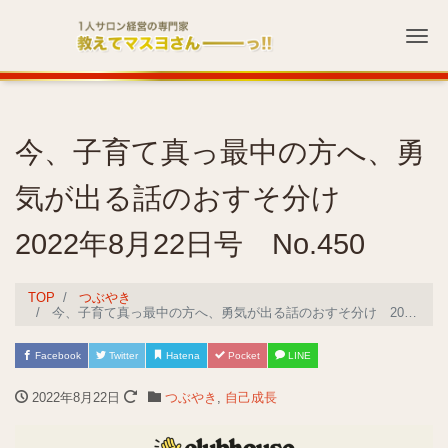
Me
今、子育て真っ最中の方へ、勇
気が出る話のおすそ分け
2022年8月22日号 No.450
TOP
つぶやき
今、子育て真っ最中の方へ、勇気が出る話のおすそ分け 2022年8月22日号 No.450
Facebook
Twitter
Hatena
Pocket
LINE
2022年8月22日
つぶやき
,
自己成長